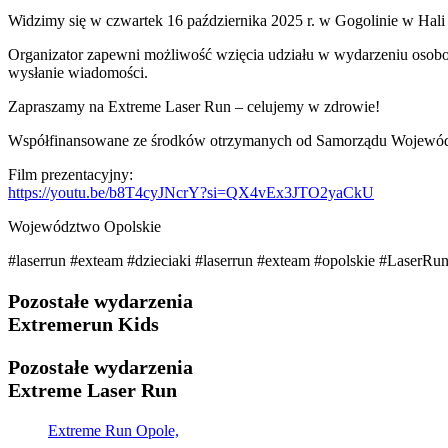
Widzimy się w czwartek 16 października 2025 r. w Gogolinie w Hali
Organizator zapewni możliwość wzięcia udziału w wydarzeniu osobom
wysłanie wiadomości.
Zapraszamy na Extreme Laser Run – celujemy w zdrowie!
Współfinansowane ze środków otrzymanych od Samorządu Wojewó
Film prezentacyjny:
https://youtu.be/b8T4cyJNcrY?si=QX4vEx3JTO2yaCkU
Województwo Opolskie
#laserrun #exteam #dzieciaki #laserrun #exteam #opolskie #LaserRu
Pozostałe wydarzenia
Extremerun Kids
Pozostałe wydarzenia
Extreme Laser Run
Extreme Run Opole,