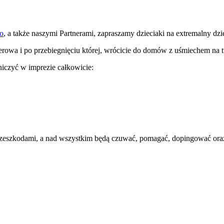
o
, a także naszymi Partnerami, zapraszamy dzieciaki na extremalny dz
aserowa i po przebiegnięciu której, wrócicie do domów z uśmiechem na 
niczyć w imprezie całkowicie:
przeszkodami, a nad wszystkim będą czuwać, pomagać, dopingować oraz