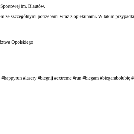
 Sportowej im. Blautów.
 ze szczególnymi potrzebami wraz z opiekunami. W takim przypadku, 
dztwa Opolskiego
n #happyrun #lasery #biegnij #extreme #run #biegam #biegambolubię #