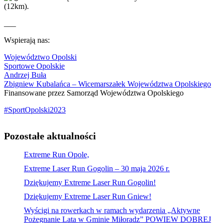
(12km).
___
Wspierają nas:
Województwo Opolski
Sportowe Opolskie
Andrzej Buła
Zbigniew Kubalańca – Wicemarszałek Województwa Opolskiego
Finansowane przez Samorząd Województwa Opolskiego
#SportOpolski2023
Pozostałe aktualności
Extreme Run Opole,
Extreme Laser Run Gogolin – 30 maja 2026 r.
Dziękujemy Extreme Laser Run Gogolin!
Dziękujemy Extreme Laser Run Gniew!
Wyścigi na rowerkach w ramach wydarzenia „Aktywne
Pożegnanie Lata w Gminie Miłoradz” POWIEW DOBREJ